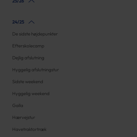
25/26
24/25
De sidste højdepunkter
Efterskolecamp
Dejlig afslutning
Hyggelig afslutningstur
Sidste weekend
Hyggelig weekend
Galla
Hærvejstur
Havetraktortræk