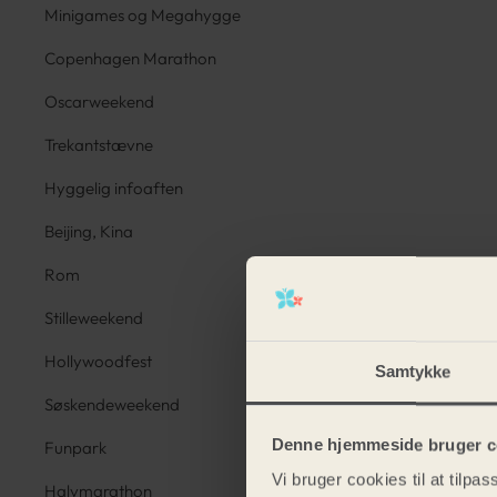
Minigames og Megahygge
Copenhagen Marathon
Oscarweekend
Trekantstævne
Hyggelig infoaften
Beijing, Kina
Rom
Stilleweekend
Hollywoodfest
Samtykke
Søskendeweekend
Denne hjemmeside bruger c
Funpark
Vi bruger cookies til at tilpas
Halvmarathon