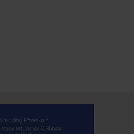
Sædding Efterskole
 mere om vores 9. klasse