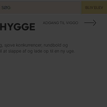
SØG
BLIV ELEV
SØG
HYGGE
ADGANG TIL VIGGO
g, sjove konkurrencer, rundbold og
l at slappe af og lade op til en ny uge.
KONFIRMANDKURSUS
2026
25/26
24/25
SÆDDING
ELEVER FRA
FÆRØERNE