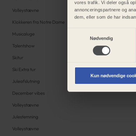
vores trafik. Vi deler også 
annonceringspartnere og anal
Volleystævne
dem, eller som de har indsaml
Klokkeren fra Notre Dame
Samtykkevalg
Musicaluge
Nødvendig
Talentshow
Skitur
Ski Extra tur
Kun nødvendige cook
Juleafslutning
December vibes
Volleystævne
Julestemning
Volleystævne