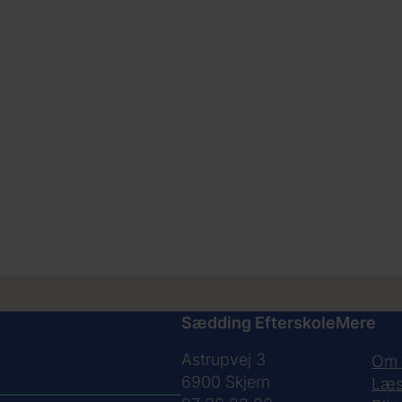
Sædding Efterskole
Mere
Astrupvej 3
Om 
6900
Skjern
Læs