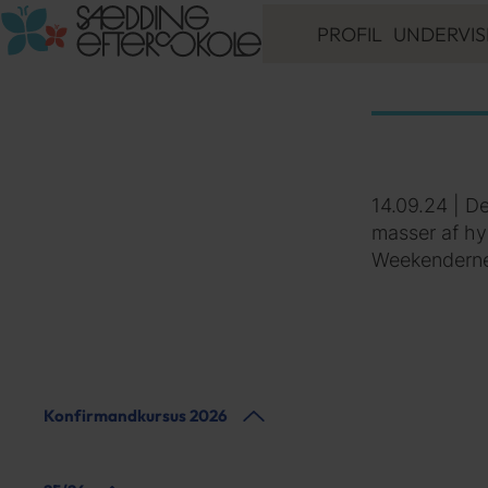
PROFIL
UNDERVIS
9. KLASSE
10. GYM
10. ERHVERV
ORDBLIND - LÆ
LINJEFAG
14.09.24 | D
VALGFAG
masser af hyg
UDD. VEJLEDN
Weekenderne 
INKLUSIONSTIL
ELEVER MED
SÆRLIGE BEHO
Konfirmandkursus 2026