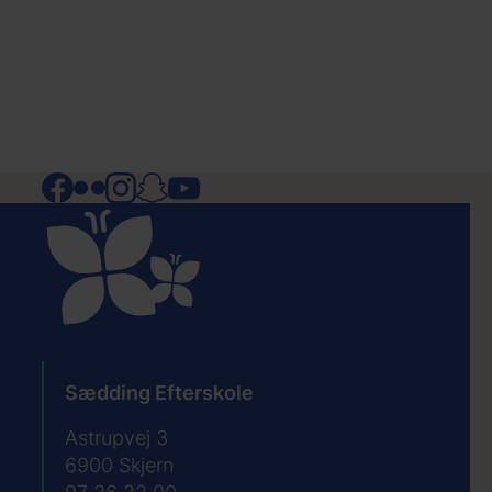
Facebook
Flickr
Instagram
Snapchat
YouTube
Sædding Efterskole
Astrupvej 3
6900
Skjern