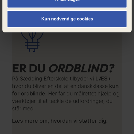
LÆS MERE
Kun nødvendige cookies
ER DU
ORDBLIND?
På Sædding Efterskole tilbyder vi
LÆS+
,
hvor du bliver en del af en danskklasse
kun
for ordblinde
. Her får du målrettet hjælp og
værktøjer til at tackle de udfordringer, du
står med.
Læs mere om, hvordan vi støtter dig.