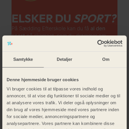
ELSKER DU
SPORT?
På Sædding Efterskole kan du få
al den
sport
på skemaet, som du drømmer om.
Fra
fodbold og volleyball til håndbold og
badminton
– der er masser af muligheder
Samtykke
Detaljer
Om
for at dyrke din yndlingssport og prøve nye
discipliner sammen med vennerne.
Denne hjemmeside bruger cookies
Se alle vores sportsvalgfag her
Vi bruger cookies til at tilpasse vores indhold og
annoncer, til at vise dig funktioner til sociale medier og til
LÆS MERE
at analysere vores trafik. Vi deler også oplysninger om
din brug af vores hjemmeside med vores partnere inden
for sociale medier, annonceringspartnere og
analysepartnere. Vores partnere kan kombinere disse