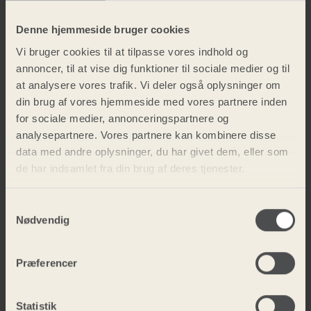
Halvmarathon
Denne hjemmeside bruger cookies
Volleystævne
Vi bruger cookies til at tilpasse vores indhold og
Klokkeren
annoncer, til at vise dig funktioner til sociale medier og til
at analysere vores trafik. Vi deler også oplysninger om
fra Notre
din brug af vores hjemmeside med vores partnere inden
for sociale medier, annonceringspartnere og
Dame
analysepartnere. Vores partnere kan kombinere disse
Musicaluge
data med andre oplysninger, du har givet dem, eller som
de har indsamlet fra din brug af deres tjenester.
Talentshow
Skitur
Samtykkevalg
Nødvendig
Ski Extra
tur
Præferencer
Juleafslutning
Statistik
December