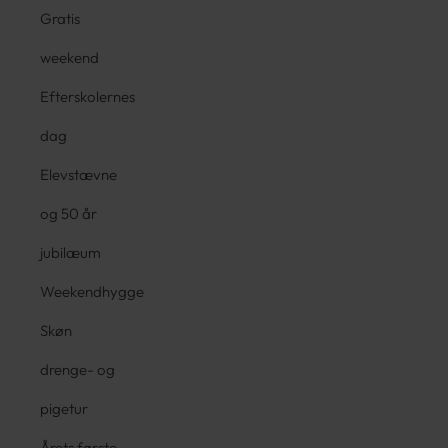
Gratis
weekend
Efterskolernes
dag
Elevstævne
og 50 år
jubilæum
Weekendhygge
Skøn
drenge- og
pigetur
Årets første