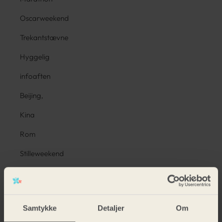
Oscarweekend
Trekantstævne
Hyggelig
infoaften
Beijing,
Kina
Rom
Stilleweekend
Hollywoodfest
Søskendeweekend
Samtykke
Detaljer
Om
Funpark