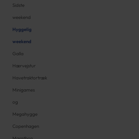
Sidste
weekend
Hyggelig
weekend
Galla
Hærvejstur
Havetraktortræk
Minigames
og
Megahygge
Copenhagen
Marathon