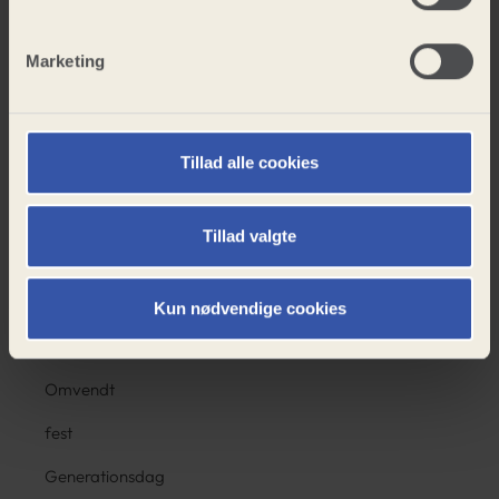
vibes
Marketing
SØG
Volleystævne
Julestemning
Tillad alle cookies
Volleystævne
Casino
Tillad valgte
Sædding -
Solgården
Kun nødvendige cookies
stævne
Omvendt
fest
Generationsdag