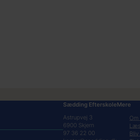
Sædding Efterskole
Mere
Astrupvej 3
Om 
6900
Skjern
Læs
97 36 22 00
Bliv