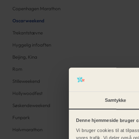
Copenhagen Marathon
Oscarweekend
Trekantstævne
Hyggelig infoaften
Beijing, Kina
Rom
Stilleweekend
Hollywoodfest
Samtykke
Søskendeweekend
Funpark
Denne hjemmeside bruger c
Halvmarathon
Vi bruger cookies til at tilpas
vores trafik. Vi deler også 