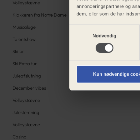
Volleystævne
annonceringspartnere og anal
dem, eller som de har indsaml
Klokkeren fra Notre Dame
Musicaluge
Samtykkevalg
Nødvendig
Talentshow
Skitur
Ski Extra tur
Kun nødvendige cook
Juleafslutning
December vibes
Volleystævne
Julestemning
Volleystævne
Casino