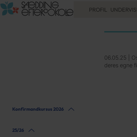
PROFIL
UNDERVIS
9. KLASSE
10. GYM
10. ERHVERV
ORDBLIND - LÆ
LINJEFAG
06.05.25 | O
VALGFAG
deres egne f
UDD. VEJLEDN
INKLUSIONSTIL
ELEVER MED
SÆRLIGE BEHO
Konfirmandkursus 2026
25/26