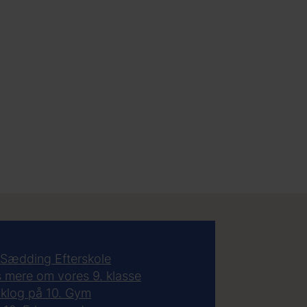
Sædding Efterskole
 mere om vores 9. klasse
 klog på 10. Gym