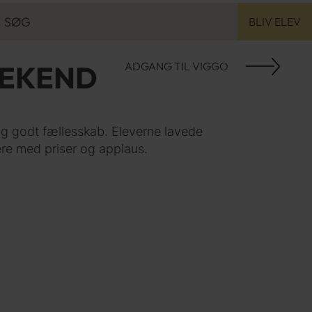
SØG
BLIV ELEV
SØG
EKEND
ADGANG TIL VIGGO
og godt fællesskab. Eleverne lavede
ere med priser og applaus.
KONFIRMANDKURSUS
2026
25/26
24/25
SÆDDING
ELEVER FRA
FÆRØERNE