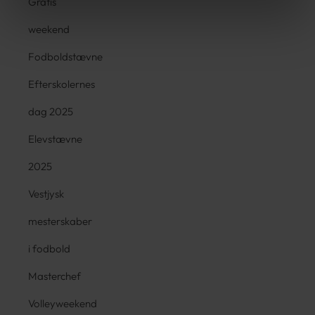
Gratis
weekend
Fodboldstævne
Efterskolernes
dag 2025
Elevstævne
2025
Vestjysk
mesterskaber
i fodbold
Masterchef
Volleyweekend