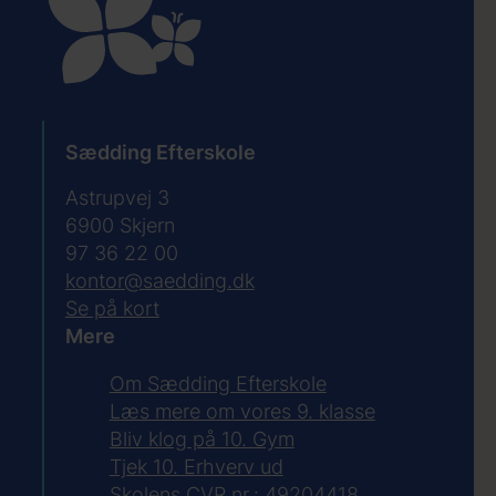
Sædding Efterskole
Astrupvej 3
6900
Skjern
97 36 22 00
kontor@saedding.dk
Se på kort
Mere
Om Sædding Efterskole
Læs mere om vores 9. klasse
Bliv klog på 10. Gym
Tjek 10. Erhverv ud
Skolens CVR.nr.: 49204418