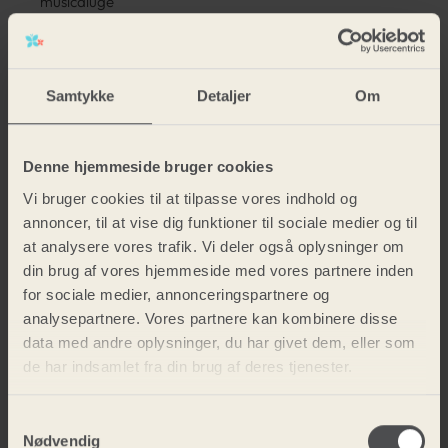
musicaluge
Bryllupsfest
Skitur til
Samtykke
Detaljer
Om
Sverige
ØM i
Denne hjemmeside bruger cookies
fodbold
Vi bruger cookies til at tilpasse vores indhold og
annoncer, til at vise dig funktioner til sociale medier og til
Ski Extra
at analysere vores trafik. Vi deler også oplysninger om
din brug af vores hjemmeside med vores partnere inden
tur
for sociale medier, annonceringspartnere og
Dejlig
analysepartnere. Vores partnere kan kombinere disse
data med andre oplysninger, du har givet dem, eller som
juleafslutning
de har indsamlet fra din brug af deres tjenester.
Stævner
Samtykkevalg
Luciaoptog
Nødvendig