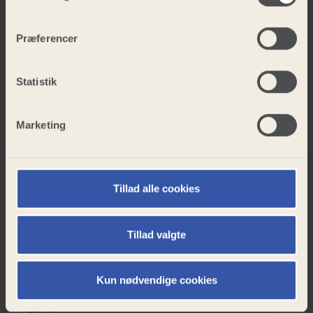
Julefrokost
Præferencer
Julehyggedag
Julehygge
Statistik
Harry
Potter
Marketing
SØG
weekend
Børnefødselsdag
Tillad alle cookies
Sportsstævne
Volleystævne
Tillad valgte
Markræs
Kun nødvendige cookies
Generationsdag