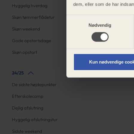
dem, eller som de har indsaml
Hyggelig hverdag
Skøn tømmerflådetur
Samtykkevalg
Nødvendig
Skøn weekend
Gode opstartsdage
Skøn opstart
Kun nødvendige cook
24/25
De sidste højdepunkter
Efterskolecamp
Dejlig afslutning
Hyggelig afslutningstur
Sidste weekend