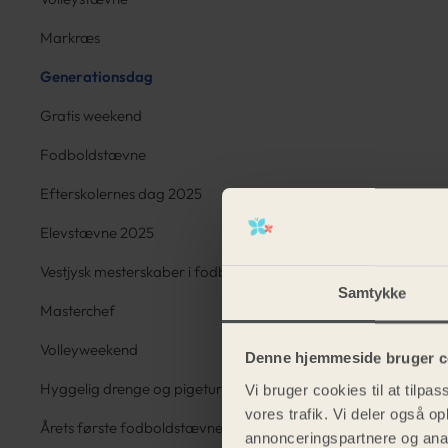
Markræs
Generationsdag
Gratis weekend
Fodboldstævne
Efterskolernes dag 2025
Elevstævne 2025
Vestjysk mesterskaber i fodbold
Samtykke
Masterchef
Volleyweekend
Denne hjemmeside bruger c
Hyggelig drenge og pigetur
Vi bruger cookies til at tilpas
vores trafik. Vi deler også 
Årets første fodboldstævne
annonceringspartnere og anal