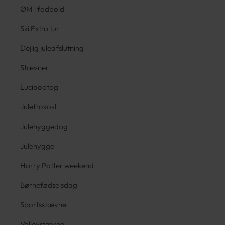
ØM i fodbold
Ski Extra tur
Dejlig juleafslutning
Stævner
Luciaoptog
Julefrokost
Julehyggedag
Julehygge
Harry Potter weekend
Børnefødselsdag
Sportsstævne
Volleystævne