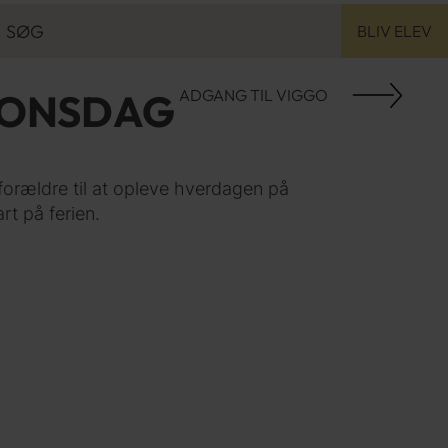
SØG
BLIV ELEV
SØG
IONSDAG
ADGANG TIL VIGGO
eforældre til at opleve hverdagen på
rt på ferien.
KONFIRMANDKURSUS
2026
25/26
24/25
SÆDDING
ELEVER FRA
FÆRØERNE