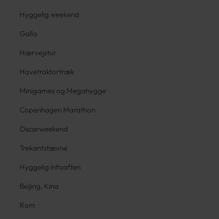
Hyggelig weekend
Galla
Hærvejstur
Havetraktortræk
Minigames og Megahygge
Copenhagen Marathon
Oscarweekend
Trekantstævne
Hyggelig infoaften
Beijing, Kina
Rom