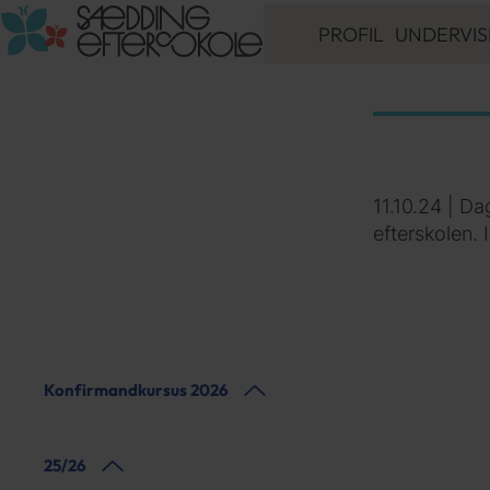
PROFIL
UNDERVIS
9. KLASSE
10. GYM
10. ERHVERV
ORDBLIND - LÆ
LINJEFAG
11.10.24 | Da
VALGFAG
efterskolen. 
UDD. VEJLEDN
INKLUSIONSTIL
ELEVER MED
SÆRLIGE BEHO
Konfirmandkursus 2026
25/26