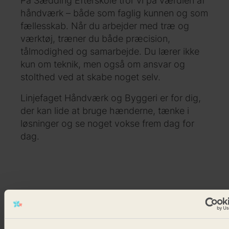
På Sædding Efterskole tror vi på værdien af
håndværk – både som faglig kunnen og som
fællesskab. Når du arbejder med træ og
værktøj, træner du både præcision,
tålmodighed og samarbejde. Du lærer ikke
kun om teknik, men også om ansvar og
stolthed ved at skabe noget selv.
Linjefaget Håndværk og Byggeri er for dig,
der kan lide at bruge hænderne, tænke i
løsninger og se noget vokse frem dag for
dag.