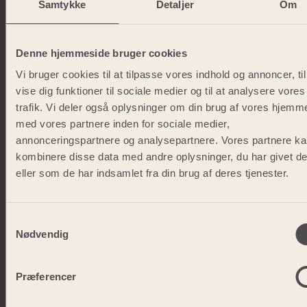
Samtykke
Detaljer
Om
Denne hjemmeside bruger cookies
KOM
OG OPLEV
Vi bruger cookies til at tilpasse vores indhold og annoncer, til
SÆDDING
vise dig funktioner til sociale medier og til at analysere vores
trafik. Vi deler også oplysninger om din brug af vores hjemm
SØG
EFTERSKOLE!
med vores partnere inden for sociale medier,
annonceringspartnere og analysepartnere. Vores partnere k
kombinere disse data med andre oplysninger, du har givet d
Den bedste måde at mærke
efterskolelivet
eller som de har indsamlet fra din brug af deres tjenester.
på er at opleve det selv!
Book frimodigt et
besøg
, få en rundvisning, og stil alle dine
Samtykkevalg
spørgsmål.
Nødvendig
Vi glæder os til at møde dig og vise dig,
hvad Sædding Efterskole har at byde på!
Præferencer