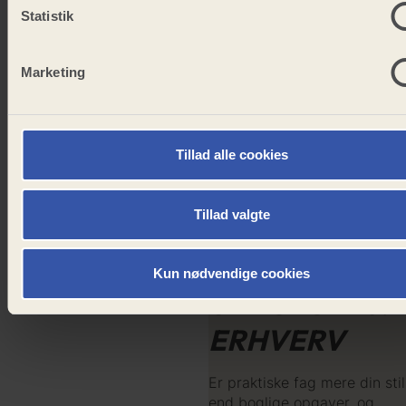
Statistik
BOOK ET BESØG
Marketing
Tillad alle cookies
Tillad valgte
Kun nødvendige cookies
UDFORSK
10.
ERHVERV
Er praktiske fag mere din stil
end boglige opgaver, og